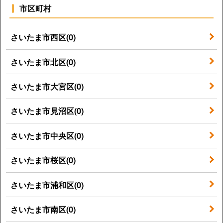
市区町村
さいたま市西区(0)
さいたま市北区(0)
さいたま市大宮区(0)
さいたま市見沼区(0)
さいたま市中央区(0)
さいたま市桜区(0)
さいたま市浦和区(0)
さいたま市南区(0)