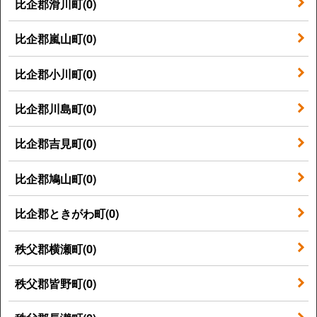
比企郡滑川町(0)
比企郡嵐山町(0)
比企郡小川町(0)
比企郡川島町(0)
比企郡吉見町(0)
比企郡鳩山町(0)
比企郡ときがわ町(0)
秩父郡横瀬町(0)
秩父郡皆野町(0)