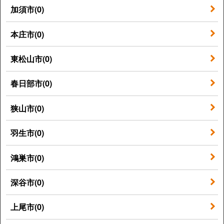
加須市(0)
本庄市(0)
東松山市(0)
春日部市(0)
狭山市(0)
羽生市(0)
鴻巣市(0)
深谷市(0)
上尾市(0)