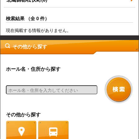
検索結果 （全 0 件）
現在掲載する情報がありません。
その他から探す
ホール名・住所から探す
その他から探す