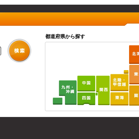
都道府県から探す