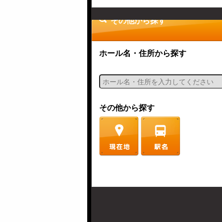
その他から探す
ホール名・住所から探す
その他から探す