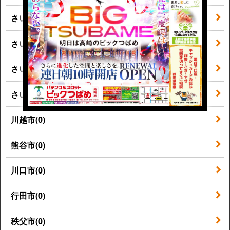
さいたま市浦和区(0)
さいたま市南区(0)
さいたま市緑区(0)
さいたま市岩槻区(0)
川越市(0)
熊谷市(0)
川口市(0)
行田市(0)
秩父市(0)