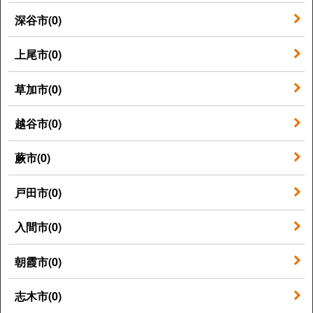
深谷市(0)
上尾市(0)
草加市(0)
越谷市(0)
蕨市(0)
戸田市(0)
入間市(0)
朝霞市(0)
志木市(0)