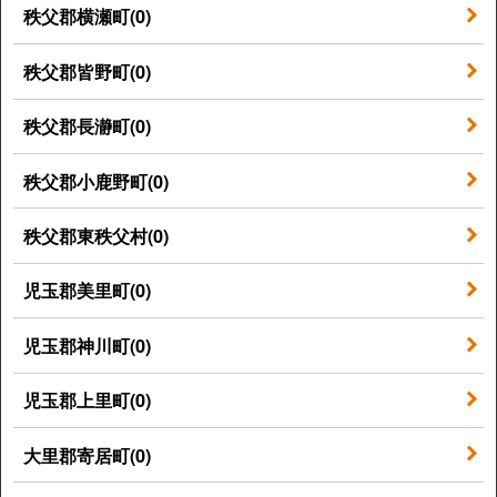
秩父郡横瀬町(0)
秩父郡皆野町(0)
秩父郡長瀞町(0)
秩父郡小鹿野町(0)
秩父郡東秩父村(0)
児玉郡美里町(0)
児玉郡神川町(0)
児玉郡上里町(0)
大里郡寄居町(0)