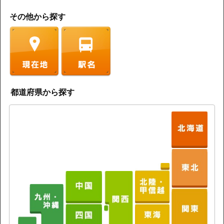
その他から探す
都道府県から探す