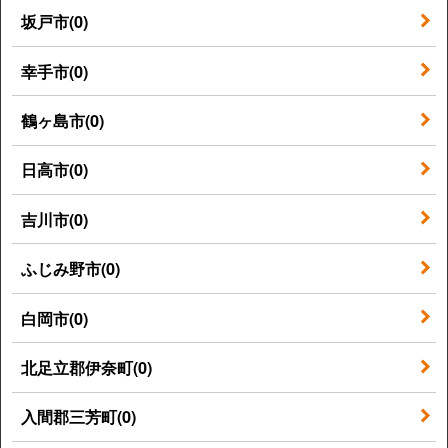
坂戸市(0)
幸手市(0)
鶴ヶ島市(0)
日高市(0)
吉川市(0)
ふじみ野市(0)
白岡市(0)
北足立郡伊奈町(0)
入間郡三芳町(0)