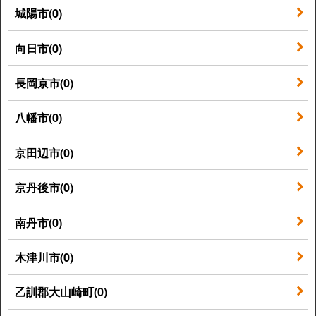
城陽市(0)
向日市(0)
長岡京市(0)
八幡市(0)
京田辺市(0)
京丹後市(0)
南丹市(0)
木津川市(0)
乙訓郡大山崎町(0)