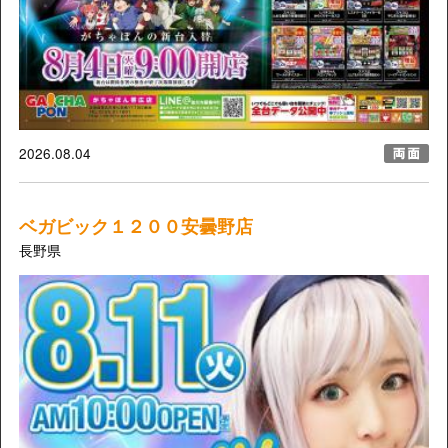
2026.08.04
ベガビック１２００安曇野店
長野県