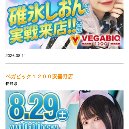
2026.08.11
ベガビック１２００安曇野店
長野県