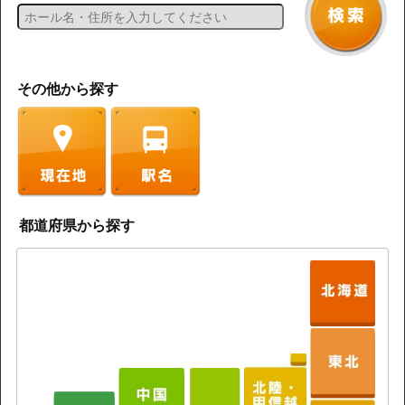
その他から探す
都道府県から探す