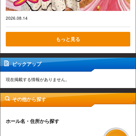
2026.08.14
もっと見る
ピックアップ
現在掲載する情報がありません。
その他から探す
ホール名・住所から探す