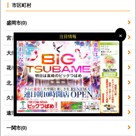
市区町村
盛岡市(0)
×
×
注目情報
宮古市(0)
大船渡市(0)
花巻市(0)
北上市(0)
久慈市(0)
遠野市(0)
一関市(0)