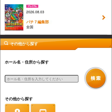
2026.08.03
パチ７編集部
全国
その他から探す
ホール名・住所から探す
その他から探す