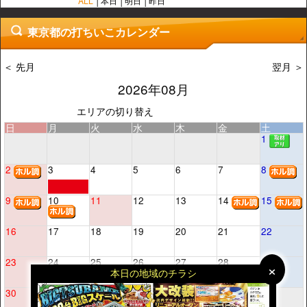
ALL
本日
明日
昨日
東京都の打ちいこカレンダー
＜ 先月
翌月 ＞
2026年08月
エリアの切り替え
日
月
火
水
木
金
土
1
2
3
4
5
6
7
8
9
10
11
12
13
14
15
16
17
18
19
20
21
22
23
24
25
26
27
28
29
×
×
本日の地域のチラシ
30
31