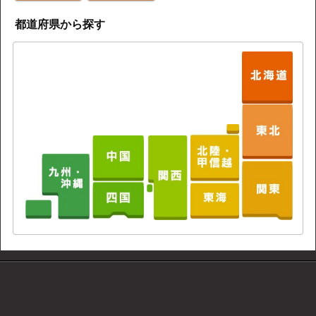
都道府県から探す