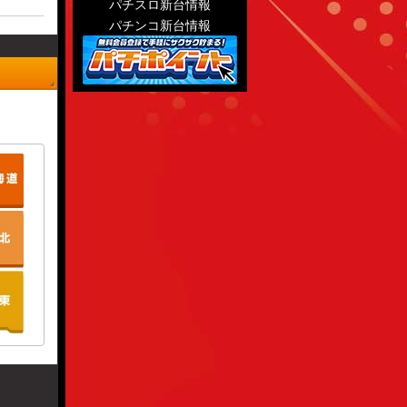
パチスロ新台情報
パチンコ新台情報