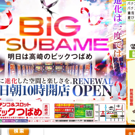
ALL
本日
明日
昨日
都道府県から探す