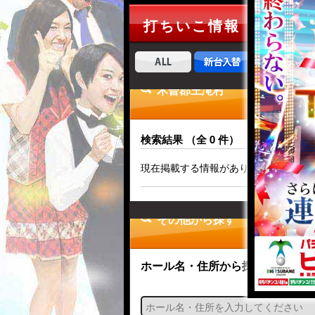
打ちいこ情報
木曽郡王滝村
検索結果 （全 0 件）
現在掲載する情報がありません。
その他から探す
ホール名・住所から探す