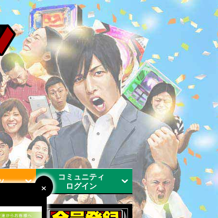
コミュニティ
ツ
×
×
ログイン