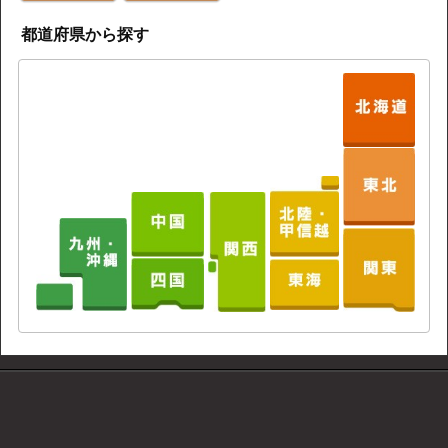
都道府県から探す