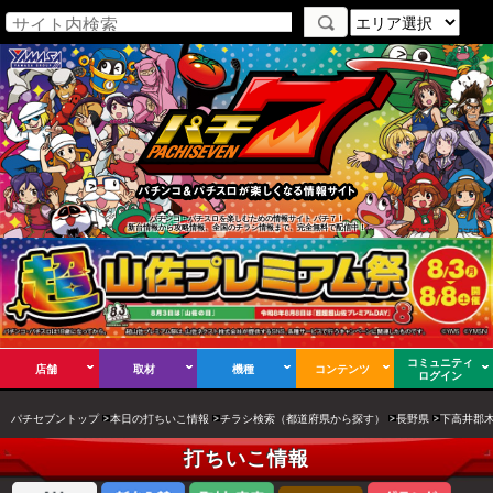
パチンコ・パチスロを楽しむための情報サイト パチ７！
新台情報から攻略情報、全国のチラシ情報まで、完全無料で配信中！
コミュニティ
店舗
取材
機種
コンテンツ
ログイン
パチセブントップ
本日の打ちいこ情報
チラシ検索（都道府県から探す）
長野県
下高井郡
打ちいこ情報