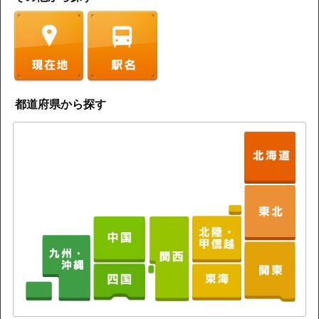
都道府県から探す