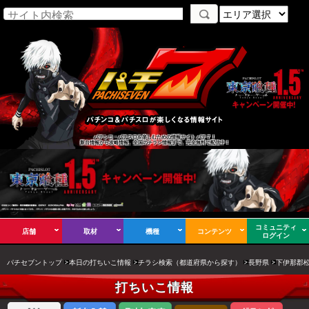
パチンコ・パチスロを楽しむための情報サイト パチ７！
新台情報から攻略情報、全国のチラシ情報まで、完全無料で配信中！
コミュニティ
店舗
取材
機種
コンテンツ
ログイン
パチセブントップ
本日の打ちいこ情報
チラシ検索（都道府県から探す）
長野県
下伊那郡
打ちいこ情報