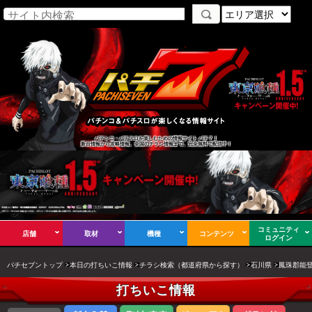
パチンコ・パチスロを楽しむための情報サイト パチ７！
新台情報から攻略情報、全国のチラシ情報まで、完全無料で配信中！
コミュニティ
店舗
取材
機種
コンテンツ
ログイン
パチセブントップ
本日の打ちいこ情報
チラシ検索（都道府県から探す）
石川県
鳳珠郡能
打ちいこ情報