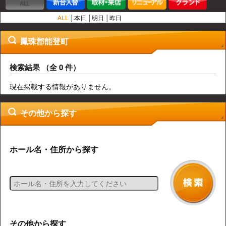
ALL
本日
明日
昨日
鳳珠郡能登町
検索結果 （全 0 件）
現在掲載する情報がありません。
その他から探す
ホール名・住所から探す
その他から探す