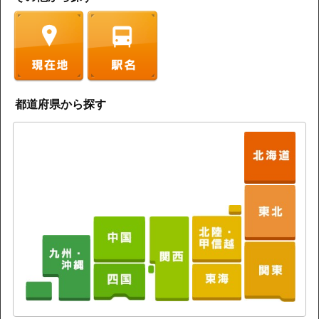
都道府県から探す