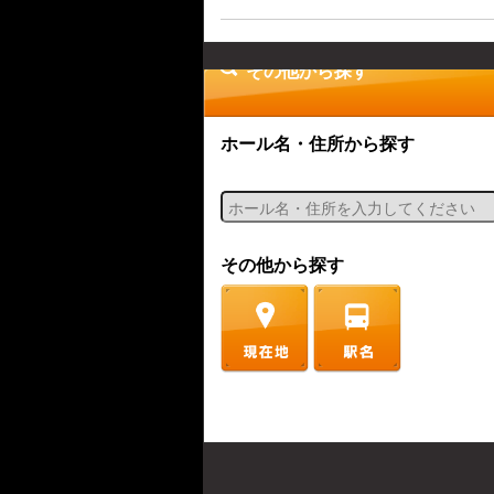
その他から探す
ホール名・住所から探す
その他から探す