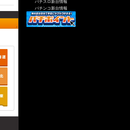
パチスロ新台情報
パチンコ新台情報