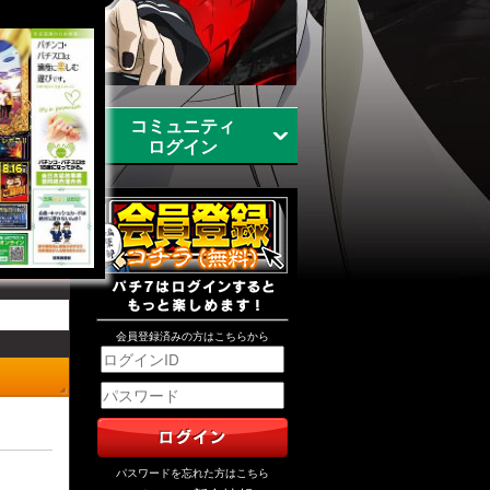
コミュニティ
ツ
ログイン
会員登録済みの方はこちらから
パスワードを忘れた方はこちら