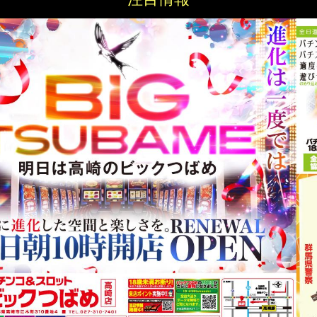
取材
機種
コンテン
ラシ検索（都道府県から探す）
徳島県
板野郡松茂町
ALL
本日
明日
昨日