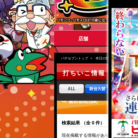
店舗
パチセブントップ
本日の打ちいこ情報
チ
打ちいこ情報
板野郡松茂町
検索結果 （全 0 件）
現在掲載する情報がありません。