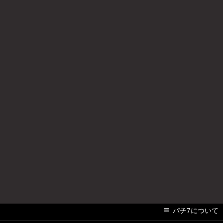
パチ7について