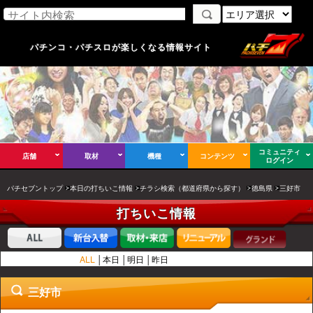
パチンコ・パチスロが楽しくなる情報サイト
コミュニティ
店舗
取材
機種
コンテンツ
ログイン
パチセブントップ
本日の打ちいこ情報
チラシ検索（都道府県から探す）
徳島県
三好市
打ちいこ情報
ALL
本日
明日
昨日
三好市