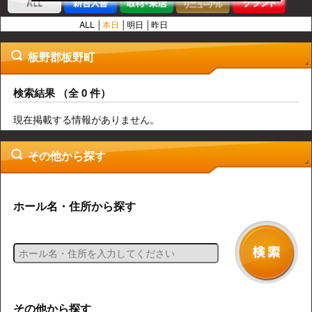
ALL
本日
明日
昨日
板野郡板野町
検索結果 （全 0 件）
現在掲載する情報がありません。
その他から探す
ホール名・住所から探す
その他から探す