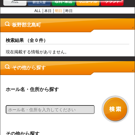
ALL
本日
明日
昨日
板野郡北島町
検索結果 （全 0 件）
現在掲載する情報がありません。
その他から探す
ホール名・住所から探す
その他から探す