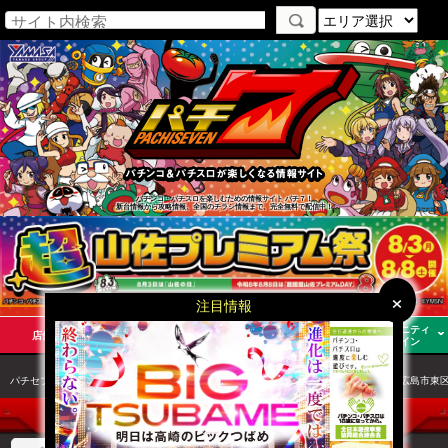
パチンコ・パチスロを楽しむための情報サイト パチ７！
新台情報から攻略情報、全国のチラシ情報まで、完全無料で配信中！
×
×
注目情報
コミュニティ
店舗
取材
機種
コンテンツ
ログイン
パチセブントップ
本日の打ちいこ情報
チラシ検索（都道府県から探す）
広島県
広島市東
打ちいこ情報