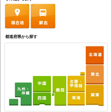
都道府県から探す