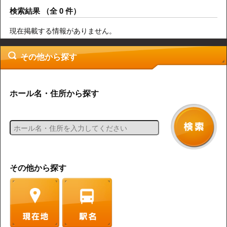
検索結果 （全 0 件）
現在掲載する情報がありません。
その他から探す
ホール名・住所から探す
その他から探す