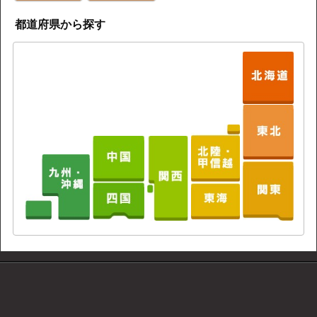
都道府県から探す