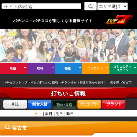
パチンコ・パチスロが楽しくなる情報サイト
コミュニティ
店舗
取材
機種
コンテンツ
ログイン
パチセブントップ
本日の打ちいこ情報
チラシ検索（都道府県から探す）
岩手県
宮古市
打ちいこ情報
ALL
本日
明日
昨日
宮古市