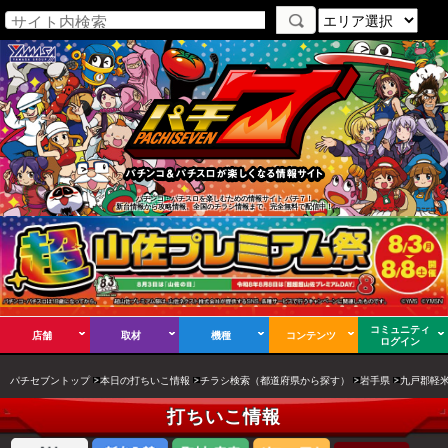
パチンコ・パチスロを楽しむための情報サイト パチ７！
新台情報から攻略情報、全国のチラシ情報まで、完全無料で配信中！
コミュニティ
店舗
取材
機種
コンテンツ
ログイン
パチセブントップ
本日の打ちいこ情報
チラシ検索（都道府県から探す）
岩手県
九戸郡軽
打ちいこ情報