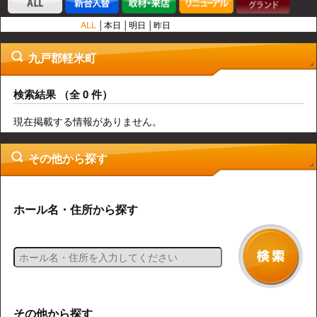
ALL
本日
明日
昨日
九戸郡軽米町
検索結果 （全 0 件）
現在掲載する情報がありません。
その他から探す
ホール名・住所から探す
その他から探す