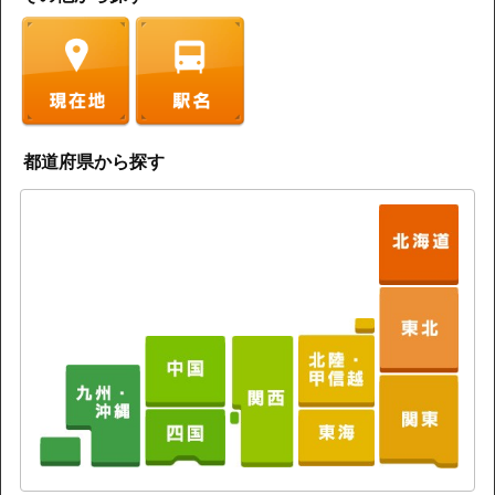
都道府県から探す