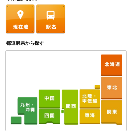
都道府県から探す