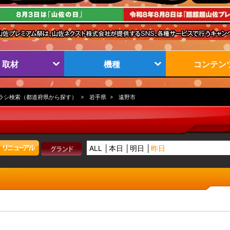
取材
機種
コンテン
ラシ検索（都道府県から探す）
岩手県
遠野市
ALL
本日
明日
昨日