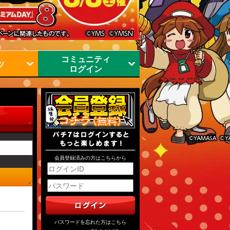
コミュニティ
ツ
ログイン
会員登録済みの方はこちらから
パスワードを忘れた方はこちら