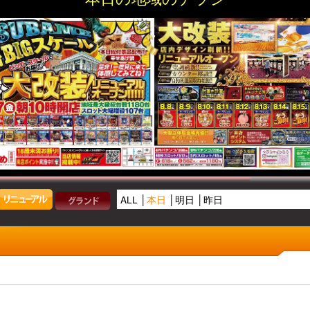
取材
機種
コンテン
ラシ検索（都道府県から探す）
岩手県
九戸郡九戸村
ALL
本日
明日
昨日