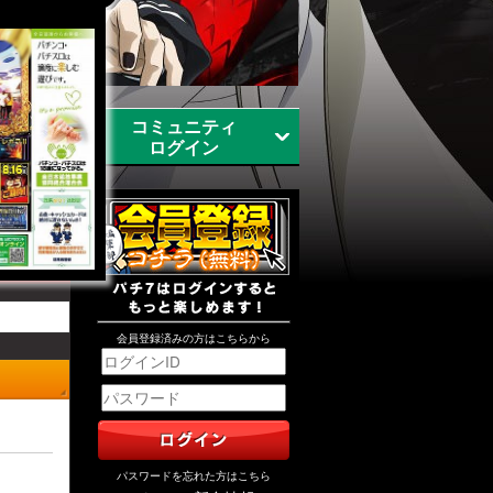
コミュニティ
ツ
ログイン
会員登録済みの方はこちらから
パスワードを忘れた方はこちら