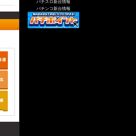
パチスロ新台情報
パチンコ新台情報