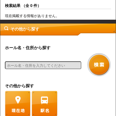
検索結果 （全 0 件）
現在掲載する情報がありません。
その他から探す
ホール名・住所から探す
その他から探す