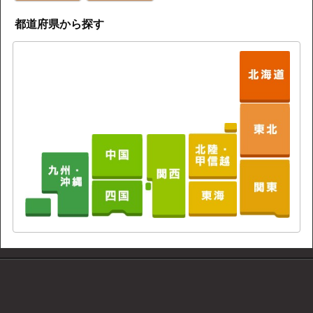
都道府県から探す