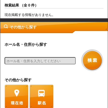
検索結果 （全 0 件）
現在掲載する情報がありません。
その他から探す
ホール名・住所から探す
その他から探す