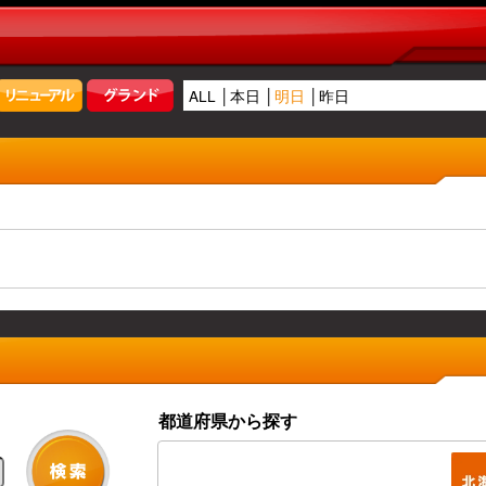
ALL
本日
明日
昨日
都道府県から探す