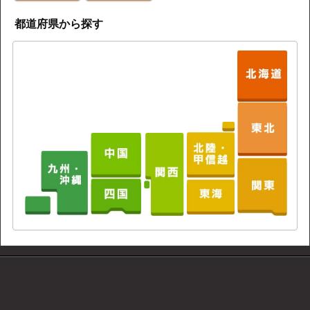
都道府県から探す