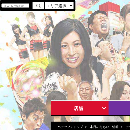
店舗
パチセブントップ
本日の打ちいこ情報
チ