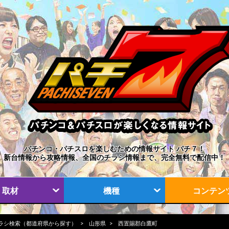
パチンコ・パチスロを楽しむための情報サイト パチ７！
新台情報から攻略情報、全国のチラシ情報まで、完全無料で配信中！
取材
機種
コンテン
ラシ検索（都道府県から探す）
山形県
西置賜郡白鷹町