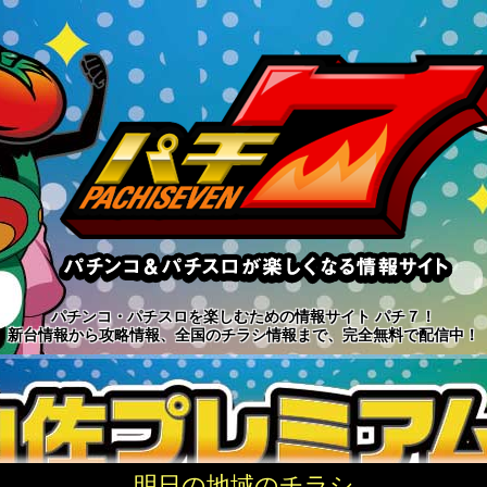
パチンコ・パチスロを楽しむための情報サイト パチ７！
新台情報から攻略情報、全国のチラシ情報まで、完全無料で配信中！
明日の地域のチラシ