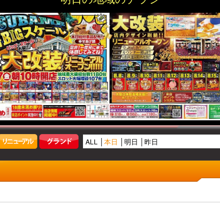
取材
機種
コンテン
ラシ検索（都道府県から探す）
山形県
西置賜郡小国町
ALL
本日
明日
昨日