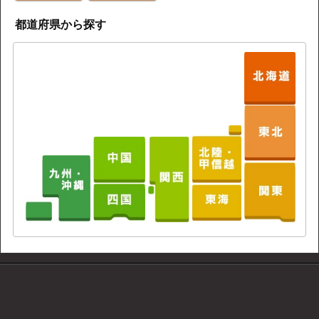
都道府県から探す