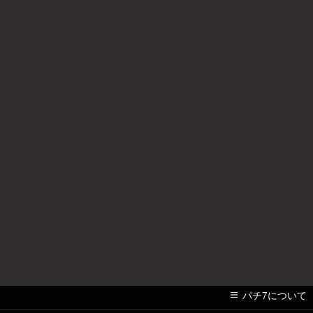
パチ7について