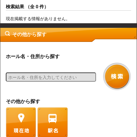
検索結果 （全 0 件）
現在掲載する情報がありません。
その他から探す
ホール名・住所から探す
その他から探す