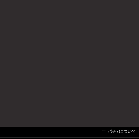
パチ7について