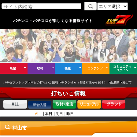
パチンコ・パチスロが楽しくなる情報サイト
コミュニティ
店舗
取材
機種
コンテンツ
ログイン
パチセブントップ
本日の打ちいこ情報
チラシ検索（都道府県から探す）
山形県
村山市
打ちいこ情報
ALL
本日
明日
昨日
村山市