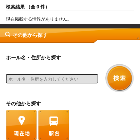
検索結果 （全 0 件）
現在掲載する情報がありません。
その他から探す
ホール名・住所から探す
その他から探す