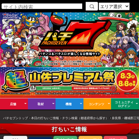
パチンコ・パチスロを楽しむための情報サイト パチ７！
新台情報から攻略情報、全国のチラシ情報まで、完全無料で配信中！
コミュニティ
店舗
取材
機種
コンテンツ
ログイン
パチセブントップ
本日の打ちいこ情報
チラシ検索（都道府県から探す）
奈良県
磯城郡三
打ちいこ情報