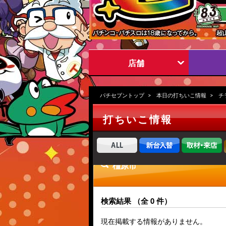
店舗
パチセブントップ
本日の打ちいこ情報
チ
打ちいこ情報
橿原市
検索結果 （全 0 件）
現在掲載する情報がありません。