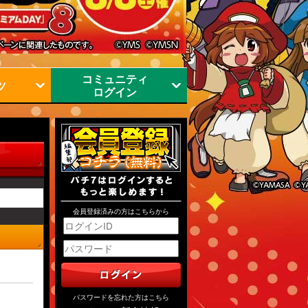
コミュニティ
ツ
ログイン
会員登録済みの方はこちらから
パスワードを忘れた方はこちら