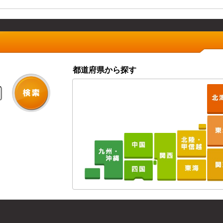
都道府県から探す