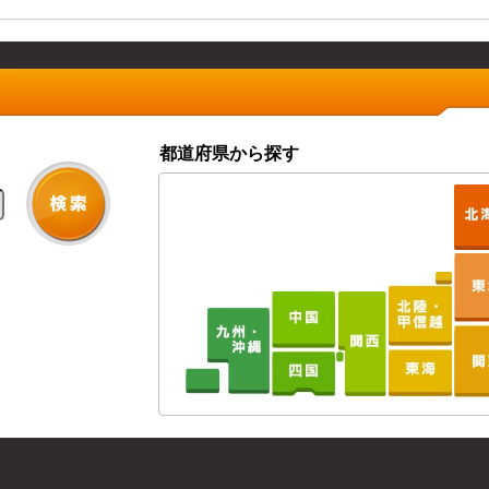
都道府県から探す