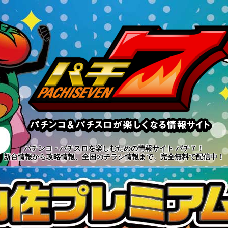
パチンコ・パチスロを楽しむための情報サイト パチ７！
新台情報から攻略情報、全国のチラシ情報まで、完全無料で配信中！