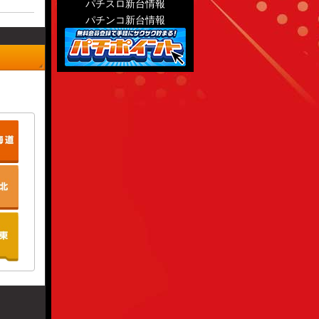
パチスロ新台情報
パチンコ新台情報