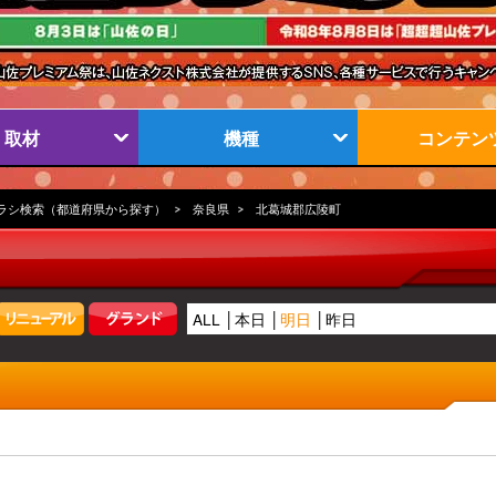
取材
機種
コンテン
ラシ検索（都道府県から探す）
奈良県
北葛城郡広陵町
ALL
本日
明日
昨日