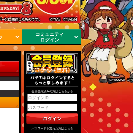
コミュニティ
ツ
ログイン
会員登録済みの方はこちらから
パスワードを忘れた方はこちら