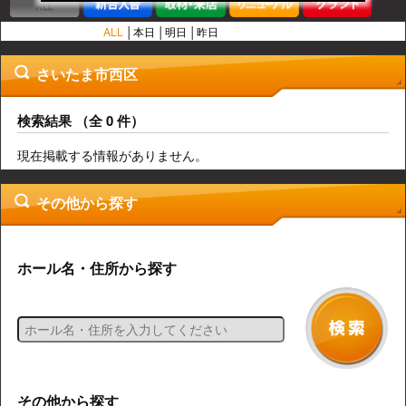
ALL
本日
明日
昨日
さいたま市西区
検索結果 （全 0 件）
現在掲載する情報がありません。
その他から探す
ホール名・住所から探す
その他から探す