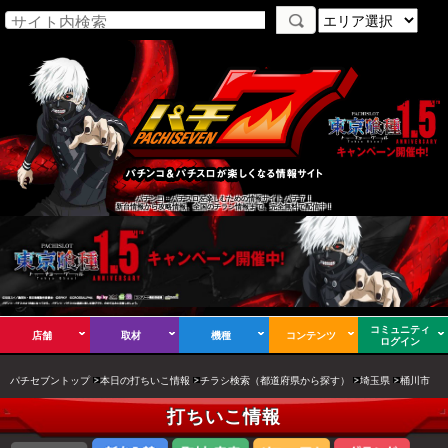
パチンコ・パチスロを楽しむための情報サイト パチ７！
新台情報から攻略情報、全国のチラシ情報まで、完全無料で配信中！
コミュニティ
店舗
取材
機種
コンテンツ
ログイン
パチセブントップ
本日の打ちいこ情報
チラシ検索（都道府県から探す）
埼玉県
桶川市
打ちいこ情報