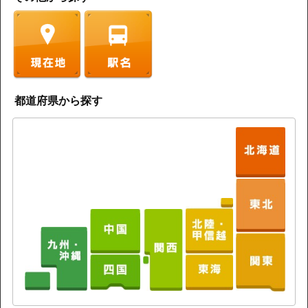
都道府県から探す