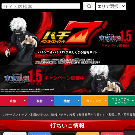
パチンコ・パチスロを楽しむための情報サイト パチ７！
新台情報から攻略情報、全国のチラシ情報まで、完全無料で配信中！
コミュニティ
店舗
取材
機種
コンテンツ
ログイン
パチセブントップ
本日の打ちいこ情報
チラシ検索（都道府県から探す）
和歌山県
西牟婁
打ちいこ情報