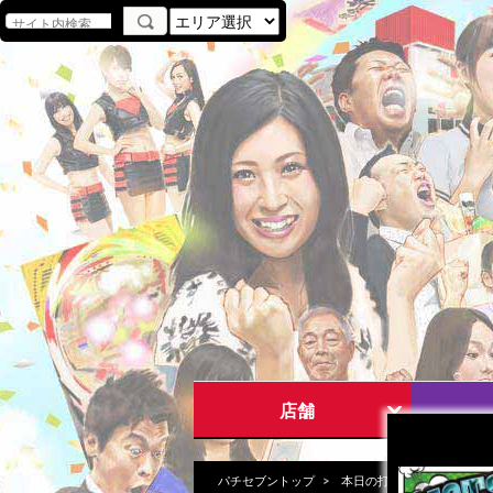
店舗
パチセブントップ
本日の打ちいこ情報
チ