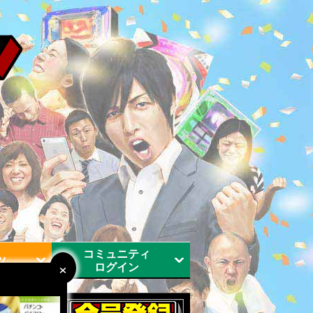
コミュニティ
ツ
×
×
ログイン