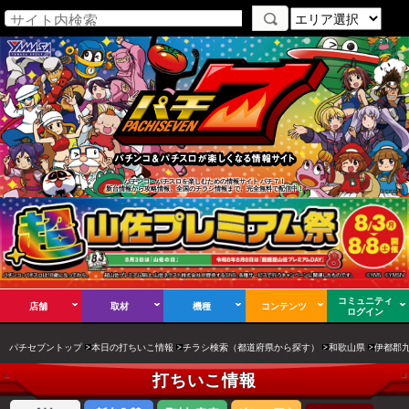
パチンコ・パチスロを楽しむための情報サイト パチ７！
新台情報から攻略情報、全国のチラシ情報まで、完全無料で配信中！
コミュニティ
店舗
取材
機種
コンテンツ
ログイン
パチセブントップ
本日の打ちいこ情報
チラシ検索（都道府県から探す）
和歌山県
伊都郡
打ちいこ情報