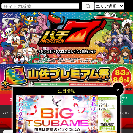
パチンコ・パチスロを楽しむための情報サイト パチ７！
新台情報から攻略情報、全国のチラシ情報まで、完全無料で配信中！
×
×
注目情報
コミュニティ
店舗
取材
機種
コンテンツ
ログイン
パチセブントップ
本日の打ちいこ情報
チラシ検索（都道府県から探す）
佐賀県
伊万里市
打ちいこ情報