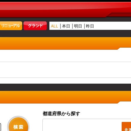
ALL
本日
明日
昨日
都道府県から探す