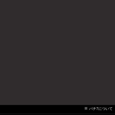
パチ7について