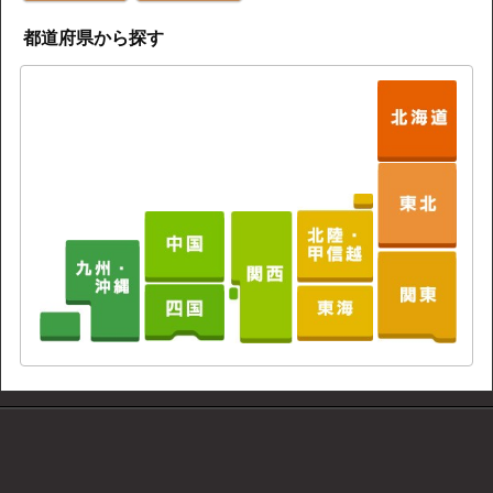
都道府県から探す