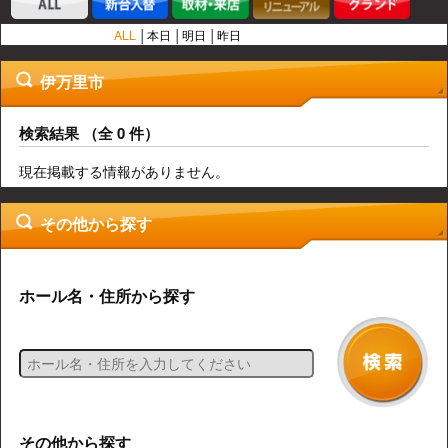
ALL
本日
明日
昨日
伊万里市
検索結果 （全 0 件）
現在掲載する情報がありません。
その他から探す
ホール名・住所から探す
その他から探す