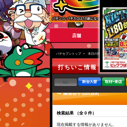
店舗
パチセブントップ
本日の打ちいこ情報
チ
打ちいこ情報
綴喜郡宇治田原町
検索結果 （全 0 件）
現在掲載する情報がありません。