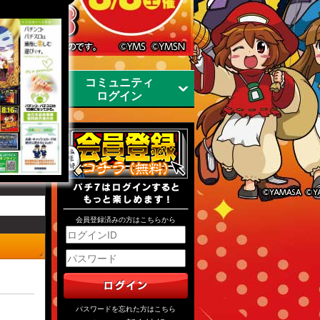
コミュニティ
ツ
ログイン
会員登録済みの方はこちらから
パスワードを忘れた方はこちら