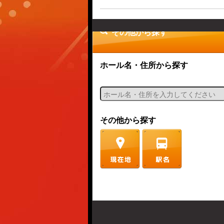
その他から探す
ホール名・住所から探す
その他から探す