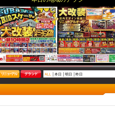
取材
機種
コンテン
ラシ検索（都道府県から探す）
京都府
綴喜郡宇治田原町
ALL
本日
明日
昨日