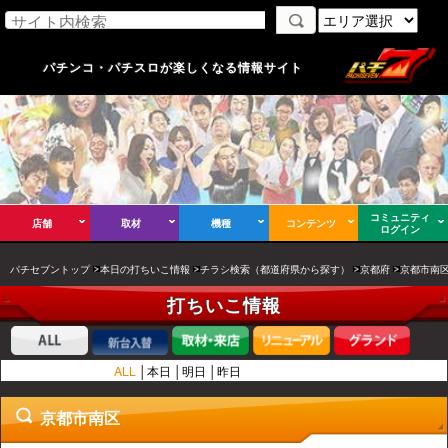
パチンコ・パチスロが楽しくなる情報サイト
コミュニティ
店舗
取材
機種
コンテンツ
ログイン
パチセブントップ
本日の打ちいこ情報
チラシ検索（都道府県から探す）
京都府
京都市南
打ちいこ情報
ALL
本日
明日
昨日
京都市南区