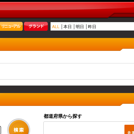
ALL
本日
明日
昨日
都道府県から探す