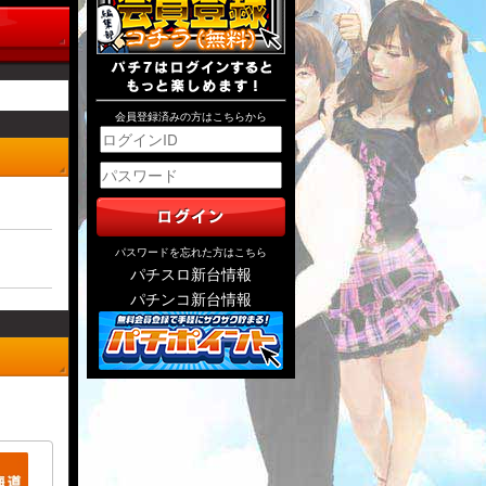
会員登録済みの方はこちらから
パスワードを忘れた方はこちら
パチスロ新台情報
パチンコ新台情報